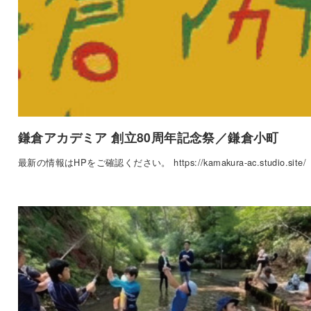
鎌倉アカデミア 創立80周年記念祭／鎌倉小町
最新の情報はHPをご確認ください。 https://kamakura-ac.studio.site/