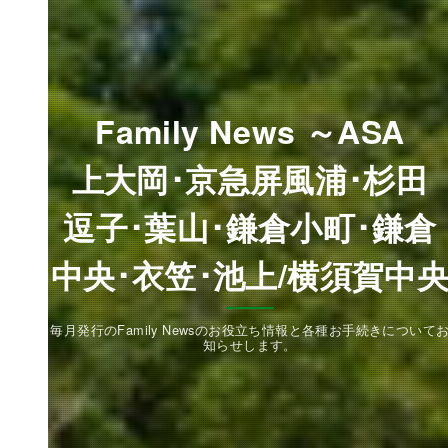
Family News ～ASA
上大岡･京急屏風浦･杉田
逗子･葉山･鎌倉小町･鎌倉
中央･衣笠･池上/横須賀中
毎月発行のFamily Newsのお役立ち情報と各種お手続きについて
知らせします。