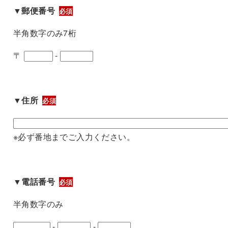
▼郵便番号
必須
半角数字のみ7桁
〒
-
▼住所
必須
※必ず番地までご入力ください。
▼電話番号
必須
半角数字のみ
-
-