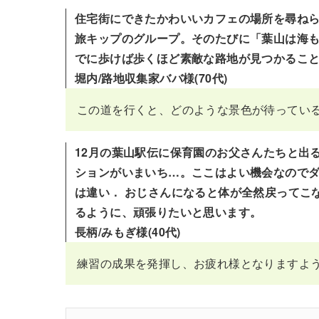
住宅街にできたかわいいカフェの場所を尋ね
旅キップのグループ。そのたびに「葉山は海
でに歩けば歩くほど素敵な路地が見つかるこ
堀内/路地収集家ババ様(70代)
この道を行くと、どのような景色が待ってい
12月の葉山駅伝に保育園のお父さんたちと出
ションがいまいち…。ここはよい機会なので
は違い． おじさんになると体が全然戻ってこ
るように、頑張りたいと思います。
長柄/みもぎ様(40代)
練習の成果を発揮し、お疲れ様となりますよ