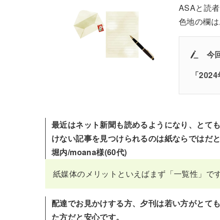
ASAと読
色地の欄は
今
「202
最近はネット新聞も読めるようになり、とて
けない記事を見つけられるのは紙ならではだ
堀内/moana様(60代)
紙媒体のメリットといえばまず「一覧性」で
配達でお見かけする方、夕刊は若い方がとて
た方だと安心です。