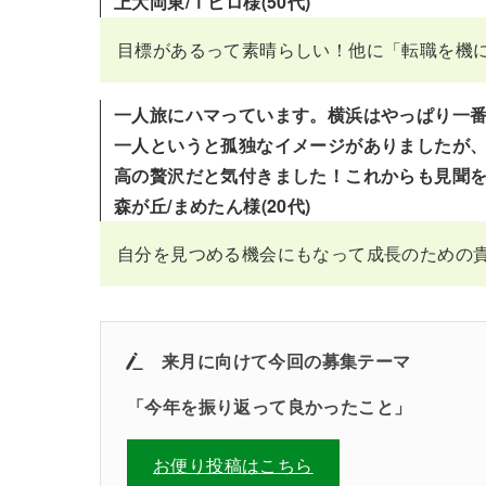
上大岡東/Ｔヒロ様(50代)
目標があるって素晴らしい！他に「転職を機
一人旅にハマっています。横浜はやっぱり一
一人というと孤独なイメージがありましたが
高の贅沢だと気付きました！これからも見聞
森が丘/まめたん様(20代)
自分を見つめる機会にもなって成長のための
来月に向けて
今回の募集テーマ
「今年を振り返って良かったこと」
お便り投稿はこちら