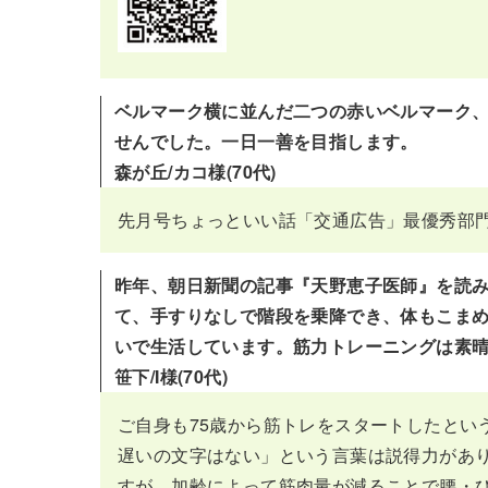
ベルマーク横に並んだ二つの赤いベルマーク
せんでした。一日一善を目指します。
森が丘/カコ様(70代)
先月号ちょっといい話「交通広告」最優秀部
昨年、朝日新聞の記事『天野恵子医師』を読
て、手すりなしで階段を乗降でき、体もこま
いで生活しています。筋力トレーニングは素晴
笹下/I様(70代)
ご自身も75歳から筋トレをスタートしたとい
遅いの文字はない」という言葉は説得力があ
すが、加齢によって筋肉量が減ることで腰・