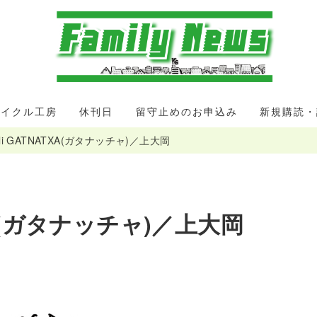
サイクル工房
休刊日
留守止めのお申込み
新規購読・
eli GATNATXA(ガタナッチャ)／上大岡
TXA(ガタナッチャ)／上大岡