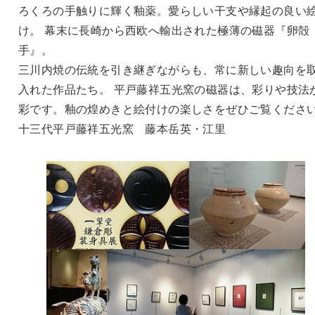
ろくろの手触りに輝く釉薬。愛らしい干支や縁起の良い
け。 幕末に長崎から西欧へ輸出された極薄の磁器『卵殻
手』。
三川内焼の伝統を引き継ぎながらも、常に新しい趣向を
入れた作品たち。 平戸藤祥五光窯の磁器は、彩りや技法
彩です。釉の煌めきと絵付けの楽しさをぜひご覧くださ
十三代平戸藤祥五光窯 藤本岳英・江里