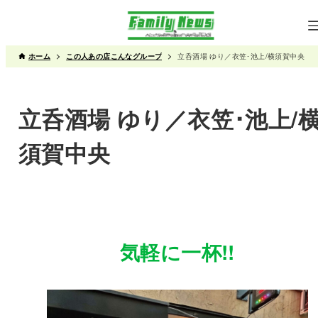
ホーム
この人あの店こんなグループ
立呑酒場 ゆり／衣笠･池上/横須賀中央
立呑酒場 ゆり／衣笠･池上/
須賀中央
気軽に一杯!!