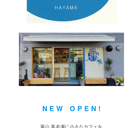
N E W O P E N !
葉山 真名瀬に小さなカフェを