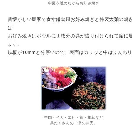
中庭を眺めながらお好み焼き
昔懐かしい民家で食す鎌倉風お好み焼きと特製太麺の焼
ば
お好み焼きはボウルに１枚分の具が盛り付けられて席に
ます。
鉄板が10mmと分厚いので、表面はカリッと中はふんわ
牛肉・イカ・エビ・筍・椎茸など
具だくさんの「津久井天」