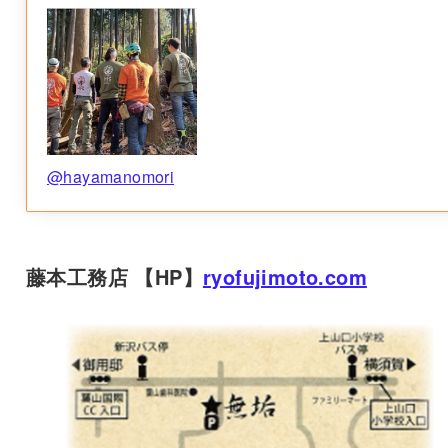
@hayamanomori
藤本工務店 【HP】
ryofujimoto.com