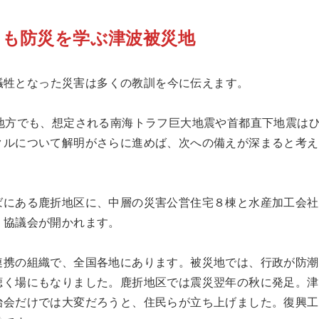
らも防災を学ぶ津波被災地
が犠牲となった災害は多くの教訓を今に伝えます。
地方でも、想定される南海トラフ巨大地震や首都直下地震は
クルについて解明がさらに進めば、次への備えが深まると考え
ばにある鹿折地区に、中層の災害公営住宅８棟と水産加工会社
り協議会が開かれます。
連携の組織で、全国各地にあります。被災地では、行政が防潮
聴く場にもなりました。鹿折地区では震災翌年の秋に発足。津
治会だけでは大変だろうと、住民らが立ち上げました。復興工