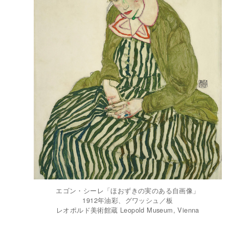
エゴン・シーレ「ほおずきの実のある自画像」
1912年油彩、グワッシュ／板
レオポルド美術館蔵 Leopold Museum, Vienna