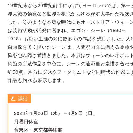
19世紀末から20世紀前半にかけてヨーロッパでは、第一
界大戦の勃発など世界を根底からゆるがす大事件が相次
した。そのような不穏な時代にもオーストリア・ウィー
は芸術活動が活発に営まれ、エゴン・シーレ（1890～
1918）も短い生涯の間に数多くの作品を残しました。人
自画像を多く描いたシーレは、人間が内面に抱える葛藤
悩を包み隠さず描きました。本展はウィーンのレオポル
術館の所蔵作品を中心に、シーレの油彩画と素描を合わ
約50点、さらにグスタフ・クリムトなど同時代の作家に
作品も約70点展示します。
詳細
2023年1月26日（木）～4月9日（日）
月曜日休室
台東区・東京都美術館